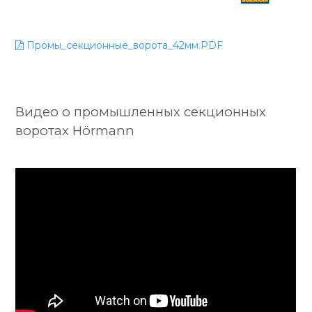
Промы_секционные_ворота_42мм.PDF
Видео о промышленных секционных
воротах Hörmann