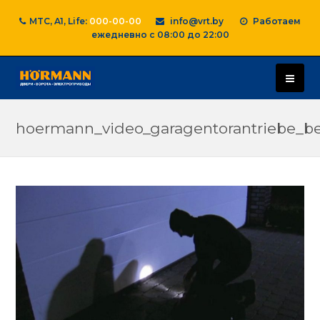
MTC, A1, Life:
000-00-00
info@vrt.by
Работаем
ежедневно с 08:00 до 22:00
hoermann_video_garagentorantriebe_b